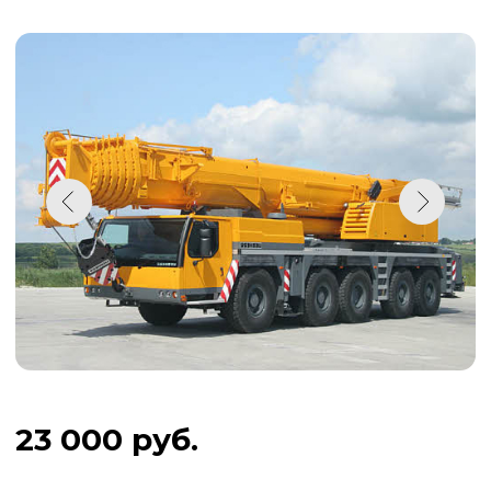
23 000 руб.
Грузоподъемность .................
200
т
Вылет стрелы .................
72 м
Удлинитель (гусек) .................
21
м
Оставить заявку
Ответы на вопросы