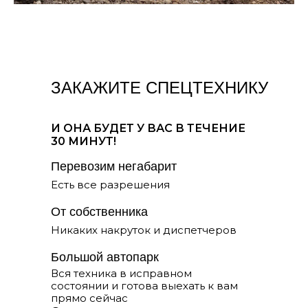
ИП Ющенко С.И.
ИНН: 543309132166
ЗАКАЖИТЕ СПЕЦТЕХНИКУ
Телефон:
+7 (383) 380-95-55
Адрес офиса: Галущака 3, офис 4
Email:
samogruzi-siberian@yandex.ru
И ОНА БУДЕТ У ВАС В ТЕЧЕНИЕ
30 МИНУТ!
Перевозим негабарит
Есть все разрешения
От собственника
Никаких накруток и диспетчеров
Большой автопарк
УСЛУГИ
Вся техника в исправном
Планировка участка
Перевозка грузов
состоянии и готова выехать к вам
прямо сейчас
Вывоз и погрузка грунта
Услуги погрузчика