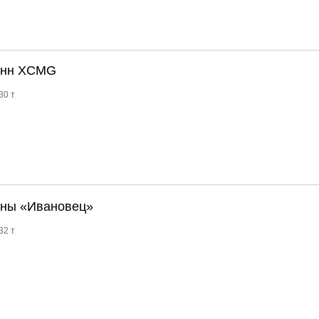
тонн XCMG
30 т
нны «Ивановец»
32 т