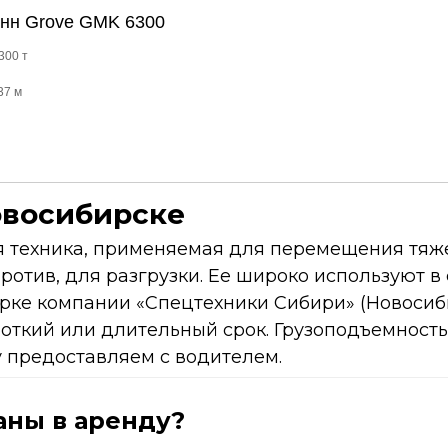
онн Grove GMK 6300
300 т
37 м
овосибирске
я техника, применяемая для перемещения тяже
ротив, для разгрузки. Ее широко используют в
рке компании «Спецтехники Сибири» (Новосиби
откий или длительный срок. Грузоподъемность 
у предоставляем с водителем.
аны в аренду?