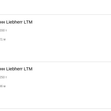
нн Liebherr LTM
200 т
21 м
нн Liebherr LTM
250 т
36 м