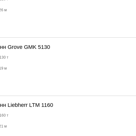
26 м
онн Grove GMK 5130
130 т
19 м
нн Liebherr LTM 1160
160 т
21 м