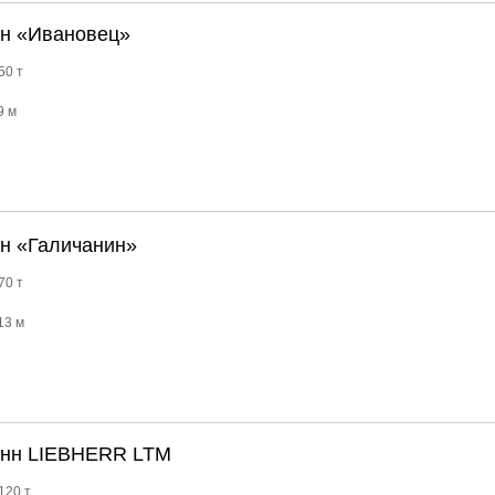
нн «Ивановец»
50 т
9 м
нн «Галичанин»
70 т
13 м
онн LIEBHERR LTM
120 т