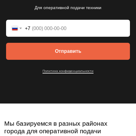
Вывоз и погрузка грунта
Услуги погрузчика
Для оперативной подачи техники
Выкопать траншею
Услуги экскаватора
Демонтаж зданий, фундамента
Услуги автокрана
Разработка котлована
Уборка снега
+7
Вывоз мусора
Выравнивание участка
Доставка песка/щебня
Перевозка павильона
Перевозка арматуры
Перевозка бани
Отправить
Перевозка гаражей
Перевозка металлоконструкций
Перевозка бытовок
Политика конфиденциальности
Транспортировка вагончиков
НАША ТЕХНИКА
Аренда автокрана
Аренда самогруза
Аренда низкорамного трала
Аренда фронтального погрузчика
Аренда компрессора
Аренда погрузчика-экскаватора
Аренда длинномера
Аренда самосвала
Аренда эвакуатора
Аренда экскаватора
О нас
Блог
Контакты