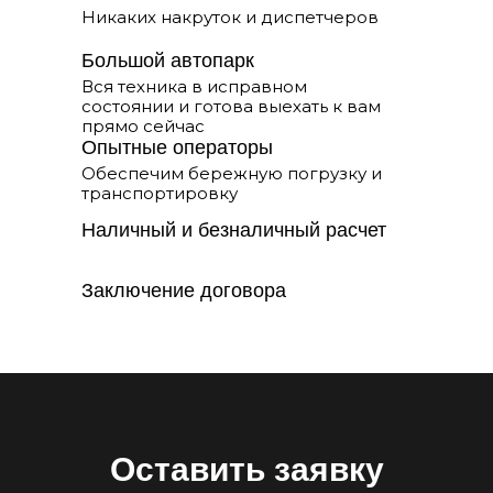
Никаких накруток и диспетчеров
Большой автопарк
Вся техника в исправном
состоянии и готова выехать к вам
прямо сейчас
ИП Ющенко С.И.
Опытные операторы
ИНН: 543309132166
Обеспечим бережную погрузку и
Телефон:
+7 (383) 380-95-55
транспортировку
Адрес офиса: Галущака 3, офис 4
Email:
samogruzi-siberian@yandex.ru
Наличный и безналичный расчет
Заключение договора
Оставить заявку
УСЛУГИ
Планировка участка
Перевозка грузов