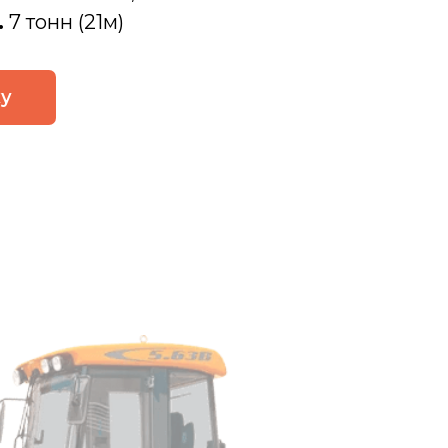
.
7 тонн (21м)
ку