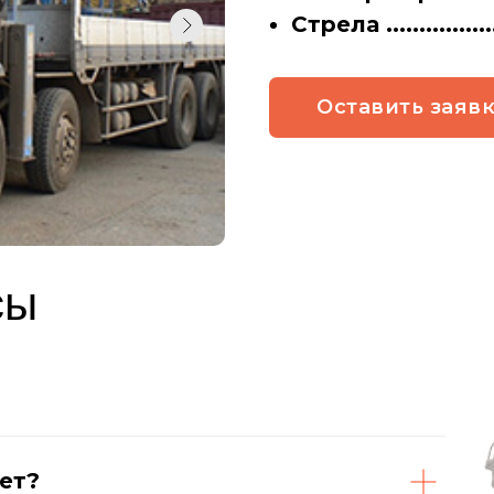
Стрела ................
Оставить заяв
сы
чет?