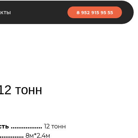
8 952 915 95 55
АКТЫ
12 тонн
...............
12 тонн
..........
8м*2,4м