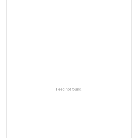
Feed not found.
Мы базируемся в разных районах
города для оперативной подачи