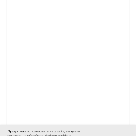
Перевозка металлоконструкций
Перевозка бытовок
Транспортировка вагончиков
НАША ТЕХНИКА
Аренда автокрана
Аренда самогруза
Аренда низкорамного трала
Аренда фронтального погрузчика
Аренда компрессора
Аренда погрузчика-экскаватора
Аренда длинномера
Аренда самосвала
Аренда эвакуатора
Аренда экскаватора
О нас
Блог
Контакты
Политика конфиденциальности
Продолжая использовать наш сайт, вы даете
согласие на обработку файлов cookie в