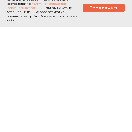
соответствии с
политикой обработки
Продолжить
персональных данных
. Если вы не хотите,
чтобы ваши данные обрабатывались,
Связаться
измените настройки браузера или покиньте
сайт.
ЗАКАЖИТЕ СПЕЦТЕХНИКУ
И ОНА БУДЕТ У ВАС В ТЕЧЕНИЕ
30 МИНУТ!
Перевозим негабарит
Есть все разрешения
От собственника